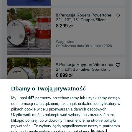
‼️ Perkusja Rogers Powertone
22”, 13", 16” Copper/Silver
Sparkle ‼️
8 299 zł
Wągrowiec
Odświeżono dnia 08 sierpnia 2026
‼️ Perkusja Hayman Vibrasonic
24", 13", 16" Silver Sparkle
Vintage ‼️
6 899 zł
Dbamy o Twoją prywatność
Wągrowiec
Odświeżono dnia 08 sierpnia 2026
My i nasi
447
partnerzy przechowujemy lub uzyskujemy dostęp
do informacji na urządzeniu, takich jak unikalne identyfikatory w
plikach cookie w celu przetwarzania danych osobowych.
‼️ Perkusja Cadeson Royal
Użytkownik może zaakceptować wybory lub zarządzać nimi,
Custom 22", 12", 13", 16"
klikając poniżej lub w dowolnym momencie na stronie polityki
Satin Amber ‼️
3 299 zł
prywatności. Te wybory będą sygnalizowane naszym partnerom
i nie będą miały wpływu na dane przeglądania.
Polityka