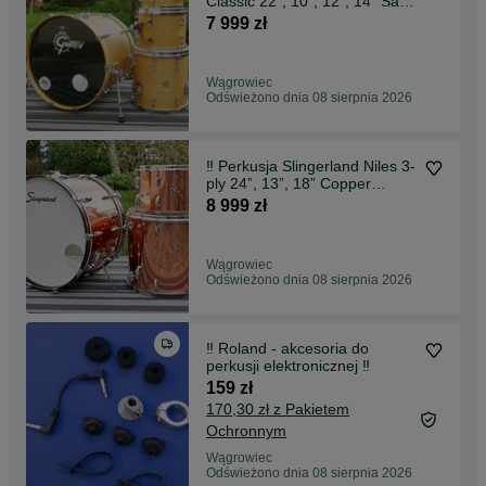
Classic 22", 10", 12", 14" Satin
Natural ‼️
7 999 zł
Wągrowiec
Odświeżono dnia 08 sierpnia 2026
‼️ Perkusja Slingerland Niles 3-
ply 24”, 13”, 18” Copper
Vintage ‼️
8 999 zł
Wągrowiec
Odświeżono dnia 08 sierpnia 2026
‼️ Roland - akcesoria do
perkusji elektronicznej ‼️
159 zł
170,30 zł z Pakietem
Ochronnym
Wągrowiec
Odświeżono dnia 08 sierpnia 2026