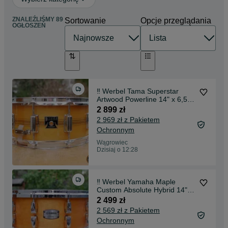
ZNALEŹLIŚMY 89
Sortowanie
Opcje przeglądania
OGŁOSZEŃ
‼️ Werbel Tama Superstar
Artwood Powerline 14" x 6,5"
Japan ‼️
2 899 zł
2 969 zł z Pakietem
Ochronnym
Wągrowiec
Dzisiaj o 12:28
‼️ Werbel Yamaha Maple
Custom Absolute Hybrid 14" x
6" Vintage Nat ‼️
2 499 zł
2 569 zł z Pakietem
Ochronnym