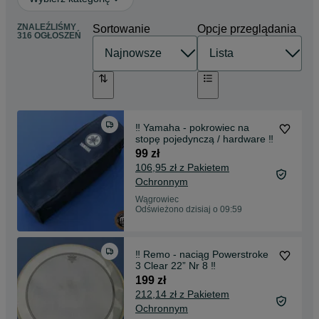
ZNALEŹLIŚMY
Sortowanie
Opcje przeglądania
316 OGŁOSZEŃ
‼️ Yamaha - pokrowiec na
stopę pojedynczą / hardware ‼️
99 zł
106,95 zł z Pakietem
Ochronnym
Wągrowiec
Odświeżono dzisiaj o 09:59
‼️ Remo - naciąg Powerstroke
3 Clear 22” Nr 8 ‼️
199 zł
212,14 zł z Pakietem
Ochronnym