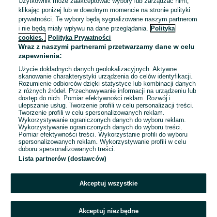
Użytkownik może zaakceptować wybory lub zarządzać nimi,
Custom Dark Hi-hat 14” ‼️
klikając poniżej lub w dowolnym momencie na stronie polityki
699 zł
prywatności. Te wybory będą sygnalizowane naszym partnerom
735,14 zł z Pakietem
i nie będą miały wpływu na dane przeglądania.
Polityka
Ochronnym
cookies,
Polityka Prywatności
Wągrowiec
Wraz z naszymi partnerami przetwarzamy dane w celu
Odświeżono dnia 05 sierpnia 2026
zapewnienia:
Użycie dokładnych danych geolokalizacyjnych. Aktywne
skanowanie charakterystyki urządzenia do celów identyfikacji.
Rozumienie odbiorców dzięki statystyce lub kombinacji danych
1
2
3
...
32
z różnych źródeł. Przechowywanie informacji na urządzeniu lub
dostęp do nich. Pomiar efektywności reklam. Rozwój i
ulepszanie usług. Tworzenie profili w celu personalizacji treści.
Tworzenie profili w celu spersonalizowanych reklam.
Wykorzystywanie ograniczonych danych do wyboru reklam.
Wykorzystywanie ograniczonych danych do wyboru treści.
Pomiar efektywności treści. Wykorzystanie profili do wyboru
spersonalizowanych reklam. Wykorzystywanie profili w celu
doboru spersonalizowanych treści.
Lista partnerów (dostawców)
Akceptuj wszystkie
Akceptuj niezbędne