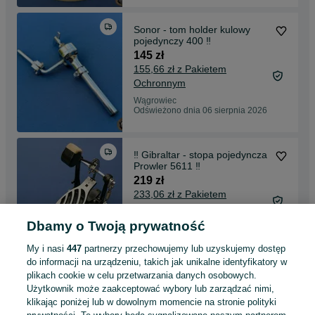
Sonor - tom holder kulowy
pojedynczy 400 ‼️
145 zł
155,66 zł z Pakietem
Ochronnym
Wągrowiec
Odświeżono dnia 06 sierpnia 2026
‼️ Gibraltar - stopa pojedyncza
Prowler 5611 ‼️
219 zł
233,06 zł z Pakietem
Ochronnym
Dbamy o Twoją prywatność
Wągrowiec
05 sierpnia 2026
My i nasi
447
partnerzy przechowujemy lub uzyskujemy dostęp
do informacji na urządzeniu, takich jak unikalne identyfikatory w
plikach cookie w celu przetwarzania danych osobowych.
‼️ Yamaha - statyw platforma
Użytkownik może zaakceptować wybory lub zarządzać nimi,
WS-904A ‼️
klikając poniżej lub w dowolnym momencie na stronie polityki
539 zł