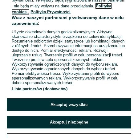
prywatności. Te wybory będą sygnalizowane naszym partnerom
567,78 zł z Pakietem
i nie będą miały wpływu na dane przeglądania.
Polityka
Ochronnym
cookies,
Polityka Prywatności
Wągrowiec
Wraz z naszymi partnerami przetwarzamy dane w celu
Odświeżono dnia 05 sierpnia 2026
zapewnienia:
Użycie dokładnych danych geolokalizacyjnych. Aktywne
skanowanie charakterystyki urządzenia do celów identyfikacji.
Rozumienie odbiorców dzięki statystyce lub kombinacji danych
1
2
3
...
40
z różnych źródeł. Przechowywanie informacji na urządzeniu lub
dostęp do nich. Pomiar efektywności reklam. Rozwój i
ulepszanie usług. Tworzenie profili w celu personalizacji treści.
Tworzenie profili w celu spersonalizowanych reklam.
Wykorzystywanie ograniczonych danych do wyboru reklam.
Wykorzystywanie ograniczonych danych do wyboru treści.
Pomiar efektywności treści. Wykorzystanie profili do wyboru
spersonalizowanych reklam. Wykorzystywanie profili w celu
doboru spersonalizowanych treści.
Lista partnerów (dostawców)
Akceptuj wszystkie
Akceptuj niezbędne
Zadzwoń / SMS