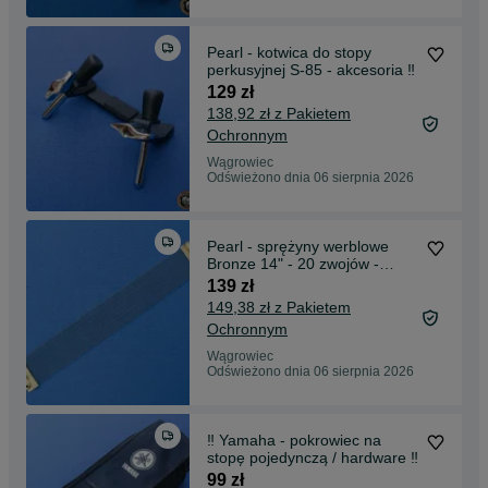
Pearl - kotwica do stopy
perkusyjnej S-85 - akcesoria ‼️
129 zł
138,92 zł z Pakietem
Ochronnym
Wągrowiec
Odświeżono dnia 06 sierpnia 2026
Pearl - sprężyny werblowe
Bronze 14" - 20 zwojów -
akcesoria ‼️
139 zł
149,38 zł z Pakietem
Ochronnym
Wągrowiec
Odświeżono dnia 06 sierpnia 2026
‼️ Yamaha - pokrowiec na
stopę pojedynczą / hardware ‼️
99 zł