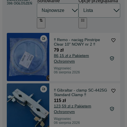
Sortowanie
Opcje przeglądania
396 OGŁOSZEŃ
‼️ Remo - naciąg Pinstripe
Clear 10" NOWY nr 2 ‼️
79 zł
86,15 zł z Pakietem
Ochronnym
Wągrowiec
06 sierpnia 2026
‼️ Gibraltar - clamp SC-4425G
Standard Clamp ‼️
115 zł
123,59 zł z Pakietem
Ochronnym
Wągrowiec
06 sierpnia 2026