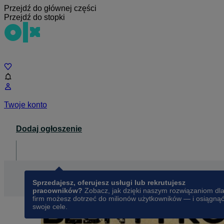
Przejdź do głównej części
Przejdź do stopki
Czat
Twoje konto
Dodaj ogłoszenie
Dla biznesu
opens in a new tab
Sprzedajesz, oferujesz usługi lub rekrutujesz
pracowników?
Zobacz, jak dzięki naszym rozwiązaniom dl
firm możesz dotrzeć do milionów użytkowników — i osiągną
swoje cele.