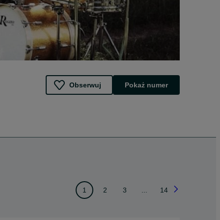
Obserwuj
Pokaż numer
1
2
3
...
14