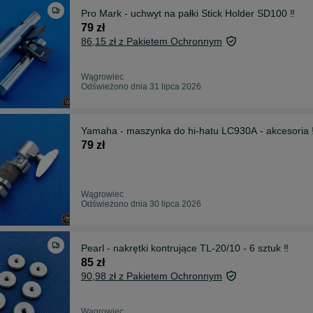
Pro Mark - uchwyt na pałki Stick Holder SD100 ‼️
79 zł
86,15 zł z Pakietem Ochronnym
Wągrowiec
Odświeżono dnia 31 lipca 2026
Yamaha - maszynka do hi-hatu LC930A - akcesoria ‼
79 zł
Wągrowiec
Odświeżono dnia 30 lipca 2026
Pearl - nakrętki kontrujące TL-20/10 - 6 sztuk ‼️
85 zł
90,98 zł z Pakietem Ochronnym
Wągrowiec