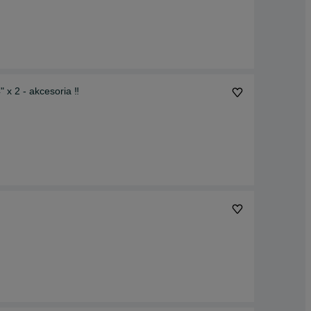
x 2 - akcesoria ‼️