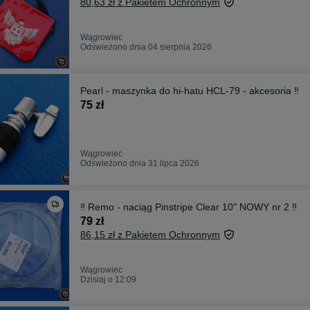
80,63 zł z Pakietem Ochronnym
Wągrowiec
Odświeżono dnia 04 sierpnia 2026
Pearl - maszynka do hi-hatu HCL-79 - akcesoria ‼️
75 zł
Wągrowiec
Odświeżono dnia 31 lipca 2026
‼️ Remo - naciąg Pinstripe Clear 10" NOWY nr 2 ‼️
79 zł
86,15 zł z Pakietem Ochronnym
Wągrowiec
Dzisiaj o 12:09