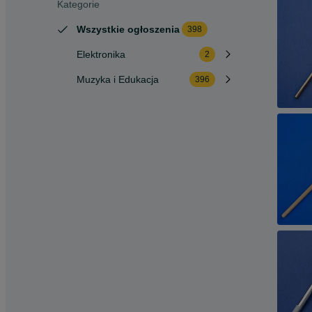
Kategorie
Wszystkie ogłoszenia
398
Elektronika
2
Muzyka i Edukacja
396