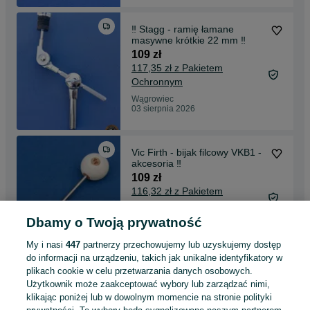
‼️ Stagg - ramię łamane
masywne krótkie 22 mm ‼️
109 zł
117,35 zł z Pakietem
Ochronnym
Wągrowiec
03 sierpnia 2026
Vic Firth - bijak filcowy VKB1 -
akcesoria ‼️
109 zł
116,32 zł z Pakietem
Ochronnym
Dbamy o Twoją prywatność
Wągrowiec
Odświeżono dnia 31 lipca 2026
My i nasi
447
partnerzy przechowujemy lub uzyskujemy dostęp
do informacji na urządzeniu, takich jak unikalne identyfikatory w
plikach cookie w celu przetwarzania danych osobowych.
Puresound - sprężyny
Użytkownik może zaakceptować wybory lub zarządzać nimi,
werblowe Equalizer E1416 14"
klikając poniżej lub w dowolnym momencie na stronie polityki
‼️
115 zł