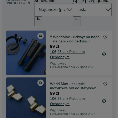
Sortowanie
Opcje przeglądania
398 OGŁOSZEŃ
‼️ WorldMax - uchwyt na napój
+ na pałki / do perkusji ‼️
99 zł
106,95 zł z Pakietem
Ochronnym
Wągrowiec
Odświeżono dnia 27 lipca 2026
World Max - nakrętki
motylkowe M8 do statywów
ZŁOTE - 8 sztuk ‼️
99 zł
106,95 zł z Pakietem
Ochronnym
Wągrowiec
Odświeżono dnia 27 lipca 2026