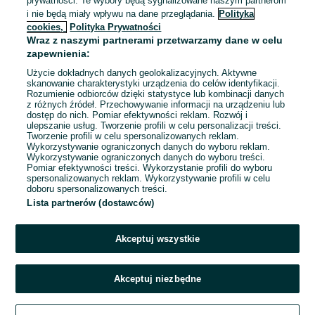
prywatności. Te wybory będą sygnalizowane naszym partnerom
123,59 zł z Pakietem
i nie będą miały wpływu na dane przeglądania.
Polityka
Ochronnym
cookies,
Polityka Prywatności
Wągrowiec
Wraz z naszymi partnerami przetwarzamy dane w celu
Odświeżono dzisiaj o 09:30
zapewnienia:
Użycie dokładnych danych geolokalizacyjnych. Aktywne
skanowanie charakterystyki urządzenia do celów identyfikacji.
Rozumienie odbiorców dzięki statystyce lub kombinacji danych
1
...
4
...
40
z różnych źródeł. Przechowywanie informacji na urządzeniu lub
dostęp do nich. Pomiar efektywności reklam. Rozwój i
ulepszanie usług. Tworzenie profili w celu personalizacji treści.
Tworzenie profili w celu spersonalizowanych reklam.
Wykorzystywanie ograniczonych danych do wyboru reklam.
Wykorzystywanie ograniczonych danych do wyboru treści.
Pomiar efektywności treści. Wykorzystanie profili do wyboru
spersonalizowanych reklam. Wykorzystywanie profili w celu
doboru spersonalizowanych treści.
Lista partnerów (dostawców)
Akceptuj wszystkie
Akceptuj niezbędne
Zadzwoń / SMS