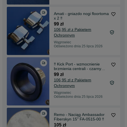
Amati - gniazdo nogi floortoma
x 2 ‼️
99 zł
106,95 zł z Pakietem
Ochronnym
Wągrowiec
Odświeżono dnia 25 lipca 2026
‼️ Kick Port - wzmocnienie
brzmienia centrali - czarny
mat ‼️
99 zł
106,95 zł z Pakietem
Ochronnym
Wągrowiec
Odświeżono dnia 25 lipca 2026
Remo - Naciąg Ambassador
Fiberskyn 15" FA-0515-00 ‼️
105 zł