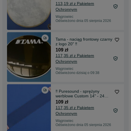
113,19 zł z Pakietem
Ochronnym
Wągrowiec
Odświeżono dnia 05 sierpnia 2026
Tama - naciąg frontowy czarny
z logo 20" ‼️
109 zł
117,35 zł z Pakietem
Ochronnym
Wągrowiec
Odświeżono dzisiaj o 09:38
‼️ Puresound - sprężyny
werblowe Custom 14" - 24
zwoje ‼️
109 zł
117,35 zł z Pakietem
Ochronnym
Wągrowiec
Odświeżono dnia 05 sierpnia 2026