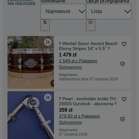
Sortowanie
Opcje przeglądania
398 OGŁOSZEŃ
‼️ Werbel Sonor Ascent Beech
Ebony Stripes 14" x 5,5” ‼️
1 479 zł
1 549 zł z Pakietem
Ochronnym
Wągrowiec
Odświeżono dnia 07 sierpnia 2026
‼️ Pearl - tomholder krótki TH-
2000S Gyrolock - akcesoria ‼️
359 zł
379,50 zł z Pakietem
Ochronnym
Wągrowiec
07 sierpnia 2026