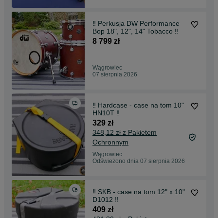
‼️ Perkusja DW Performance
Bop 18", 12", 14" Tobacco ‼️
8 799 zł
Wągrowiec
07 sierpnia 2026
‼️ Hardcase - case na tom 10"
HN10T ‼️
329 zł
348,12 zł z Pakietem
Ochronnym
Wągrowiec
Odświeżono dnia 07 sierpnia 2026
‼️ SKB - case na tom 12" x 10"
D1012 ‼️
409 zł