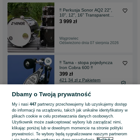
‼️ Perkusja Sonor AQ2 22",
10", 12", 16" Transparent
Black ‼️
3 999 zł
Wągrowiec
Odświeżono dnia 07 sierpnia 2026
‼️ Tama - stopa pojedyncza
Iron Cobra 600 ‼️
399 zł
421,34 zł z Pakietem
Ochronnym
Dbamy o Twoją prywatność
Wągrowiec
07 sierpnia 2026
My i nasi
447
partnerzy przechowujemy lub uzyskujemy dostęp
do informacji na urządzeniu, takich jak unikalne identyfikatory w
plikach cookie w celu przetwarzania danych osobowych.
‼️ Tama - stopa pojedyncza
Użytkownik może zaakceptować wybory lub zarządzać nimi,
HP-200 NOWA ‼️
klikając poniżej lub w dowolnym momencie na stronie polityki
399 zł
prywatności. Te wybory będą sygnalizowane naszym partnerom
421,34 zł z Pakietem
i nie będą miały wpływu na dane przeglądania.
Polityka