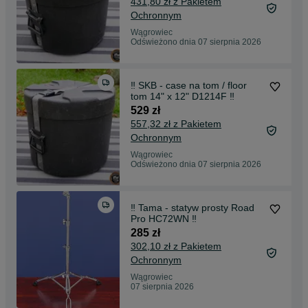
431,80 zł z Pakietem
Ochronnym
Wągrowiec
Odświeżono dnia 07 sierpnia 2026
‼️ SKB - case na tom / floor
tom 14" x 12" D1214F ‼️
529 zł
557,32 zł z Pakietem
Ochronnym
Wągrowiec
Odświeżono dnia 07 sierpnia 2026
‼️ Tama - statyw prosty Road
Pro HC72WN ‼️
285 zł
302,10 zł z Pakietem
Ochronnym
Wągrowiec
07 sierpnia 2026