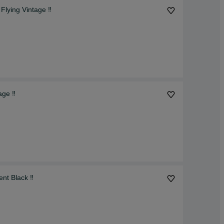
Flying Vintage ‼️
ge ‼️
nt Black ‼️