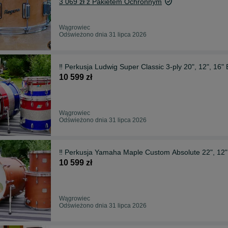
3 069 zł z Pakietem Ochronnym
Wągrowiec
Odświeżono dnia 31 lipca 2026
‼️ Perkusja Ludwig Super Classic 3-ply 20", 12", 16" B
10 599 zł
Wągrowiec
Odświeżono dnia 31 lipca 2026
‼️ Perkusja Yamaha Maple Custom Absolute 22", 12", 
10 599 zł
Wągrowiec
Odświeżono dnia 31 lipca 2026