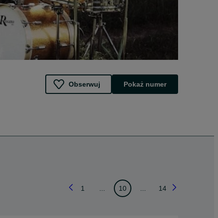
Obserwuj
Pokaż numer
1
...
10
...
14