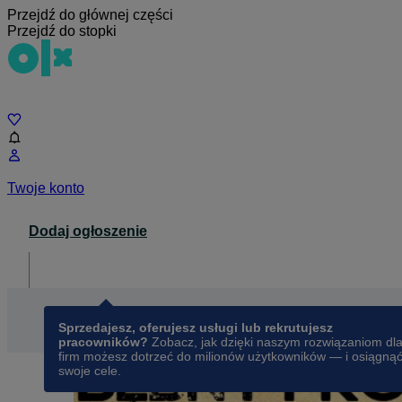
Przejdź do głównej części
Przejdź do stopki
Czat
Twoje konto
Dodaj ogłoszenie
Dla biznesu
opens in a new tab
Sprzedajesz, oferujesz usługi lub rekrutujesz
pracowników?
Zobacz, jak dzięki naszym rozwiązaniom dl
firm możesz dotrzeć do milionów użytkowników — i osiągną
swoje cele.