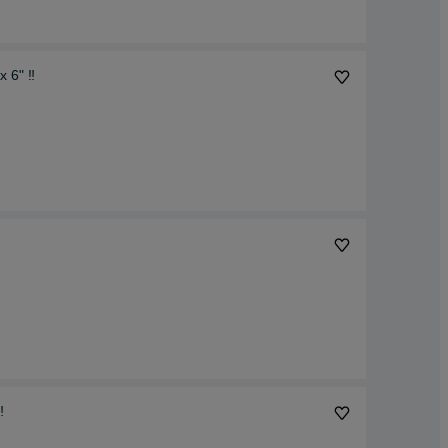
 6" ‼️
️