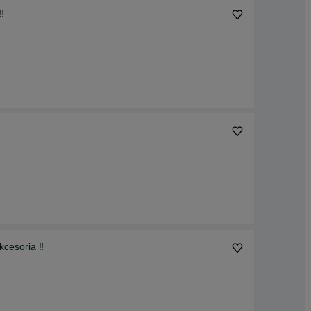
️
cesoria ‼️