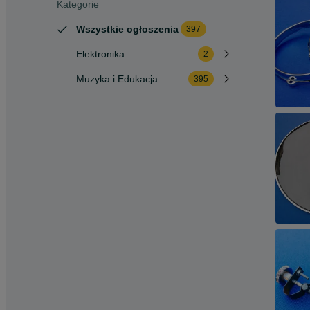
Kategorie
Wszystkie ogłoszenia
397
Elektronika
2
Muzyka i Edukacja
395