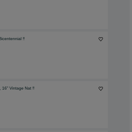
icentennial ‼️
16" Vintage Nat ‼️