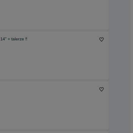
4" + talerze ‼️