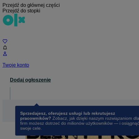
Przejdź do głównej części
Przejdź do stopki
Czat
Twoje konto
Dodaj ogłoszenie
Dla biznesu
opens in a new tab
Sprzedajesz, oferujesz usługi lub rekrutujesz
pracowników?
Zobacz, jak dzięki naszym rozwiązaniom dl
firm możesz dotrzeć do milionów użytkowników — i osiągną
swoje cele.