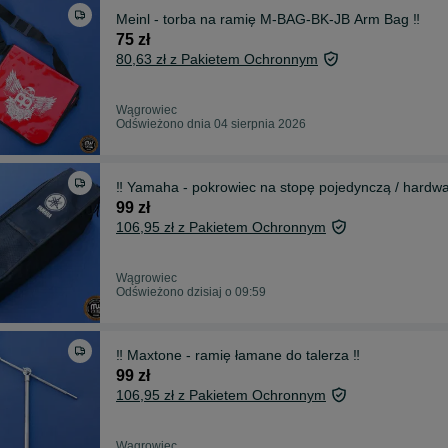
Meinl - torba na ramię M-BAG-BK-JB Arm Bag ‼️
75 zł
80,63 zł z Pakietem Ochronnym
Wągrowiec
Odświeżono dnia 04 sierpnia 2026
‼️ Yamaha - pokrowiec na stopę pojedynczą / hardwar
99 zł
106,95 zł z Pakietem Ochronnym
Wągrowiec
Odświeżono dzisiaj o 09:59
‼️ Maxtone - ramię łamane do talerza ‼️
99 zł
106,95 zł z Pakietem Ochronnym
Wągrowiec