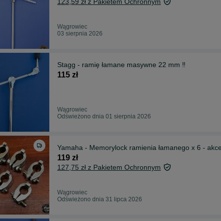
123,59 zł z Pakietem Ochronnym
Wągrowiec
03 sierpnia 2026
Stagg - ramię łamane masywne 22 mm ‼️
115 zł
Wągrowiec
Odświeżono dnia 01 sierpnia 2026
Yamaha - Memorylock ramienia łamanego x 6 - akces
119 zł
127,75 zł z Pakietem Ochronnym
Wągrowiec
Odświeżono dnia 31 lipca 2026