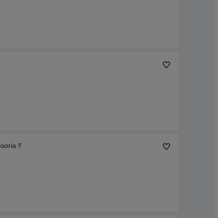
oria ‼️