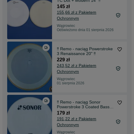
TC Dot + Modern 14" ‼️
145 zł
155,66 zł z Pakietem
Ochronnym
Wągrowiec
Odświeżono dnia 01 sierpnia 2026
‼️ Remo - naciąg Powerstroke
3 Renaissance 20" ‼️
229 zł
243,52 zł z Pakietem
Ochronnym
Wągrowiec
01 sierpnia 2026
‼️ Remo - naciąg Sonor
Powerstroke 3 Coated Bass
20" ‼️
179 zł
191,22 zł z Pakietem
Ochronnym
Wągrowiec