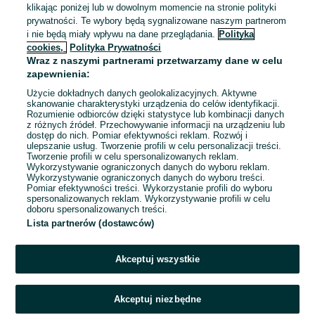
klikając poniżej lub w dowolnym momencie na stronie polityki
159 zł
prywatności. Te wybory będą sygnalizowane naszym partnerom
170,30 zł z Pakietem
i nie będą miały wpływu na dane przeglądania.
Polityka
Ochronnym
cookies,
Polityka Prywatności
Wągrowiec
Wraz z naszymi partnerami przetwarzamy dane w celu
01 sierpnia 2026
zapewnienia:
Użycie dokładnych danych geolokalizacyjnych. Aktywne
skanowanie charakterystyki urządzenia do celów identyfikacji.
Rozumienie odbiorców dzięki statystyce lub kombinacji danych
1
...
12
...
32
z różnych źródeł. Przechowywanie informacji na urządzeniu lub
dostęp do nich. Pomiar efektywności reklam. Rozwój i
ulepszanie usług. Tworzenie profili w celu personalizacji treści.
Tworzenie profili w celu spersonalizowanych reklam.
Wykorzystywanie ograniczonych danych do wyboru reklam.
Wykorzystywanie ograniczonych danych do wyboru treści.
Pomiar efektywności treści. Wykorzystanie profili do wyboru
spersonalizowanych reklam. Wykorzystywanie profili w celu
doboru spersonalizowanych treści.
Lista partnerów (dostawców)
Akceptuj wszystkie
Akceptuj niezbędne
Zadzwoń / SMS