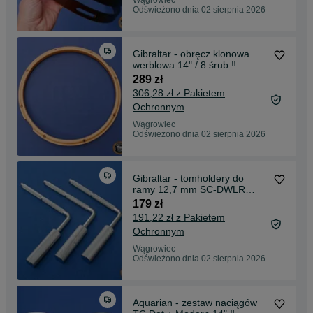
Wągrowiec
Odświeżono dnia 02 sierpnia 2026
Gibraltar - obręcz klonowa
werblowa 14" / 8 śrub ‼️
289 zł
306,28 zł z Pakietem
Ochronnym
Wągrowiec
Odświeżono dnia 02 sierpnia 2026
Gibraltar - tomholdery do
ramy 12,7 mm SC-DWLR
Super L-Rod ‼️
179 zł
191,22 zł z Pakietem
Ochronnym
Wągrowiec
Odświeżono dnia 02 sierpnia 2026
Aquarian - zestaw naciągów