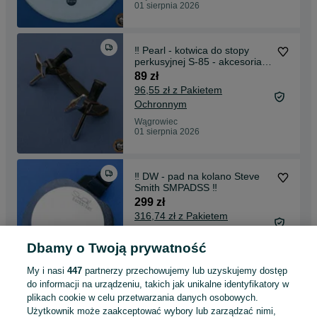
01 sierpnia 2026
‼️ Pearl - kotwica do stopy
perkusyjnej S-85 - akcesoria
Nr 2 ‼️
89 zł
96,55 zł z Pakietem
Ochronnym
Wągrowiec
01 sierpnia 2026
‼️ DW - pad na kolano Steve
Smith SMPADSS ‼️
299 zł
316,74 zł z Pakietem
Ochronnym
Dbamy o Twoją prywatność
Wągrowiec
01 sierpnia 2026
My i nasi
447
partnerzy przechowujemy lub uzyskujemy dostęp
do informacji na urządzeniu, takich jak unikalne identyfikatory w
plikach cookie w celu przetwarzania danych osobowych.
‼️ Roland - akcesoria do
Użytkownik może zaakceptować wybory lub zarządzać nimi,
perkusji elektronicznej ‼️