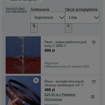
ZNALEŹLIŚMY
Sortowanie
Opcje przeglądania
316 OGŁOSZEŃ
Pearl - statyw platforma pod
tomy T-2000 ‼️
699 zł
Wągrowiec
Odświeżono dnia 02 sierpnia 2026
Dixon - komplet klonowych
obręczy werblowych 14" ‼️
499 zł
525,94 zł z Pakietem
Ochronnym