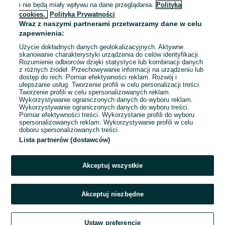
i nie będą miały wpływu na dane przeglądania.
Polityka
Ochronnym
cookies,
Polityka Prywatności
Wągrowiec
Wraz z naszymi partnerami przetwarzamy dane w celu
Odświeżono dnia 05 sierpnia 2026
zapewnienia:
Użycie dokładnych danych geolokalizacyjnych. Aktywne
skanowanie charakterystyki urządzenia do celów identyfikacji.
Rozumienie odbiorców dzięki statystyce lub kombinacji danych
1
...
13
...
40
z różnych źródeł. Przechowywanie informacji na urządzeniu lub
dostęp do nich. Pomiar efektywności reklam. Rozwój i
ulepszanie usług. Tworzenie profili w celu personalizacji treści.
Tworzenie profili w celu spersonalizowanych reklam.
Wykorzystywanie ograniczonych danych do wyboru reklam.
Wykorzystywanie ograniczonych danych do wyboru treści.
Pomiar efektywności treści. Wykorzystanie profili do wyboru
spersonalizowanych reklam. Wykorzystywanie profili w celu
doboru spersonalizowanych treści.
Lista partnerów (dostawców)
Akceptuj wszystkie
Akceptuj niezbędne
Zadzwoń / SMS
Ustaw preferencje