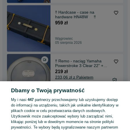
‼️ Hardcase - case na
hardware HN48W ‼️
959 zł
Wągrowiec
05 sierpnia 2026
‼️ Remo - naciąg Yamaha
Powerstroke 3 Clear 22” +
łatka Aquarian ‼️
219 zł
233,06 zł z Pakietem
Ochronnym
Dbamy o Twoją prywatność
Wągrowiec
Odświeżono dnia 05 sierpnia 2026
My i nasi
447
partnerzy przechowujemy lub uzyskujemy dostęp
do informacji na urządzeniu, takich jak unikalne identyfikatory w
plikach cookie w celu przetwarzania danych osobowych.
Remo - Naciąg Ambassador
Użytkownik może zaakceptować wybory lub zarządzać nimi,
Fiberskyn 15" FA-0515-00 ‼️
klikając poniżej lub w dowolnym momencie na stronie polityki
105 zł
prywatności. Te wybory będą sygnalizowane naszym partnerom
113,19 zł z Pakietem