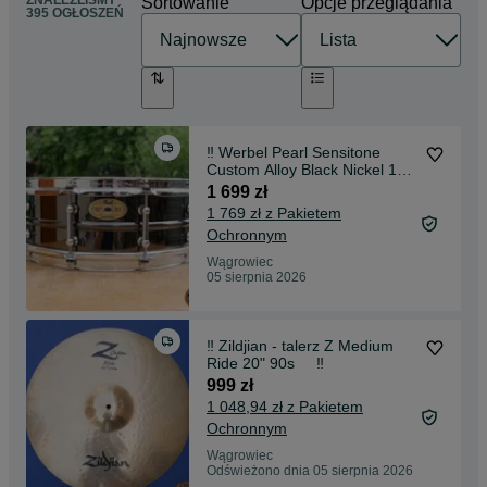
Sortowanie
Opcje przeglądania
395 OGŁOSZEŃ
‼️ Werbel Pearl Sensitone
Custom Alloy Black Nickel 14"
x 5” ‼️
1 699 zł
1 769 zł z Pakietem
Ochronnym
Wągrowiec
05 sierpnia 2026
‼️ Zildjian - talerz Z Medium
Ride 20" 90s ‼️
999 zł
1 048,94 zł z Pakietem
Ochronnym
Wągrowiec
Odświeżono dnia 05 sierpnia 2026