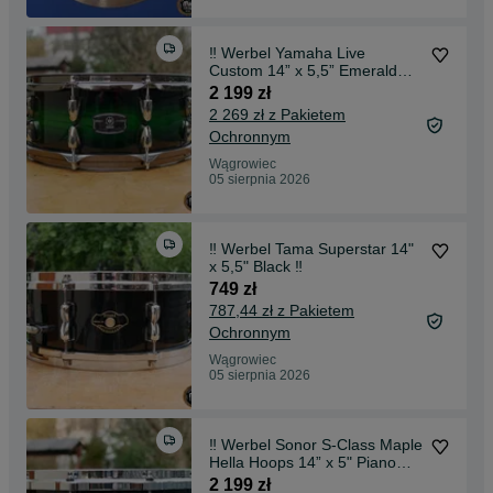
‼️ Werbel Yamaha Live
Custom 14” x 5,5” Emerald
Shadow Sunburst ‼️
2 199 zł
2 269 zł z Pakietem
Ochronnym
Wągrowiec
05 sierpnia 2026
‼️ Werbel Tama Superstar 14"
x 5,5" Black ‼️
749 zł
787,44 zł z Pakietem
Ochronnym
Wągrowiec
05 sierpnia 2026
‼️ Werbel Sonor S-Class Maple
Hella Hoops 14” x 5" Piano
Black ‼️
2 199 zł